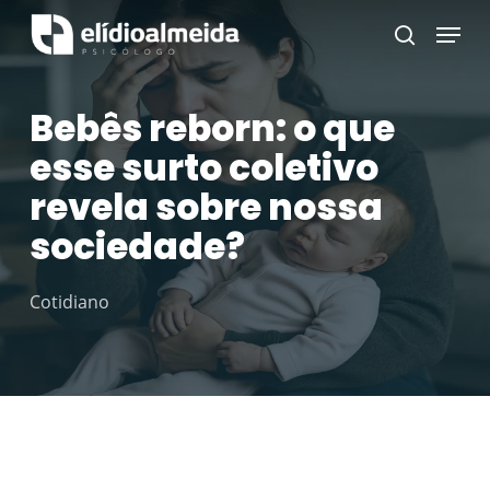
Skip
Menu
search
to
main
Bebês reborn: o que
content
esse surto coletivo
revela sobre nossa
sociedade?
Cotidiano