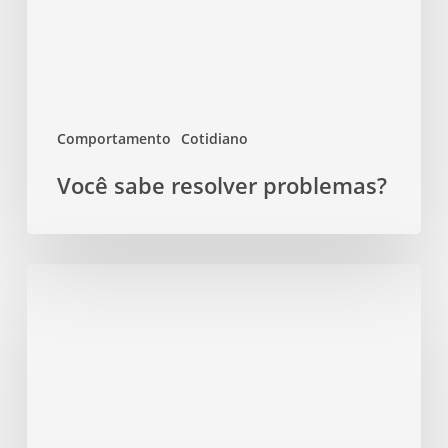
Comportamento
Cotidiano
Você sabe resolver problemas?
Estresse
pós-
traumático:
o
impacto
da