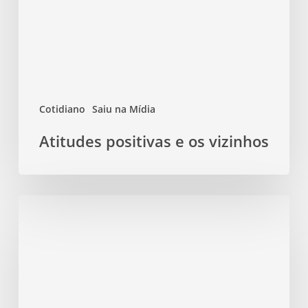
vizinhos
Cotidiano
Saiu na Mídia
Atitudes positivas e os vizinhos
Você
sabe
resolver
problemas?