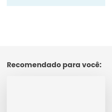
Recomendado para você:
Atitudes
positivas
e
os