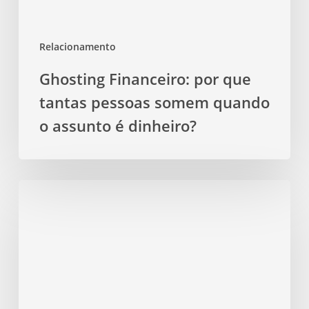
quando
o
Relacionamento
assunto
é
Ghosting Financeiro: por que
dinheiro?
tantas pessoas somem quando
o assunto é dinheiro?
Lamento
crônico:
reclamar
de
tudo
afasta