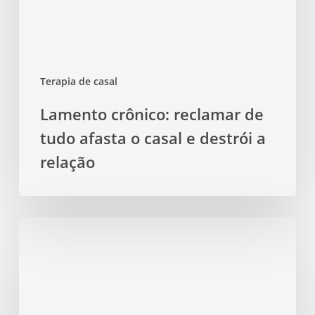
o
casal
e
Terapia de casal
destrói
a
Lamento crônico: reclamar de
relação
tudo afasta o casal e destrói a
relação
Terapia
de
Casal:
juntos