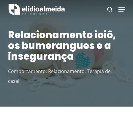
Skip
Menu
search
to
main
Relacionamento ioiô,
content
os bumerangues e a
insegurança
Comportamento
,
Relacionamento
,
Terapia de
casal