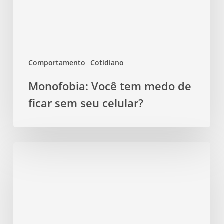
ficar
sem
seu
celular?
Comportamento
Cotidiano
Monofobia: Você tem medo de
ficar sem seu celular?
Psicólogo
passa
remédio?