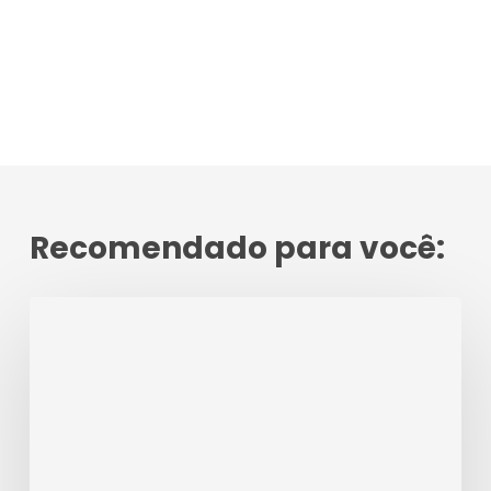
Recomendado para você:
Monofobia:
Você
tem
medo
de