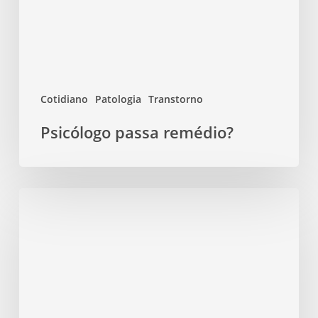
Cotidiano
Patologia
Transtorno
Psicólogo passa remédio?
Dia
do
psicólogo:
reflexões
sobre
a