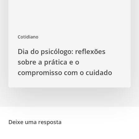
prática
e
o
Cotidiano
compromisso
com
Dia do psicólogo: reflexões
o
sobre a prática e o
cuidado
compromisso com o cuidado
Deixe uma resposta