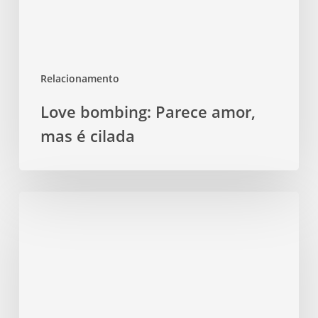
cilada
Relacionamento
Love bombing: Parece amor,
mas é cilada
Quantos
verbos
sustentam
o
seu