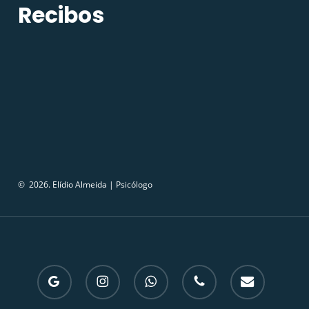
Recibos
©
2026
. Elídio Almeida | Psicólogo
google-
instagram
whatsapp
phone
email
plus