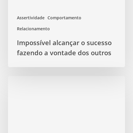
dos
outros
Assertividade
Comportamento
Relacionamento
Impossível alcançar o sucesso
fazendo a vontade dos outros
Love
bombing:
Parece
amor,
mas
é