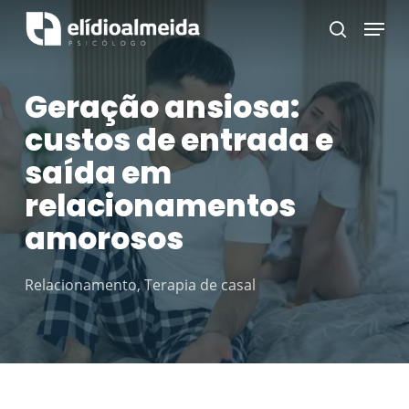
Skip
Menu
search
to
main
Geração ansiosa:
content
custos de entrada e
saída em
relacionamentos
amorosos
Relacionamento
,
Terapia de casal